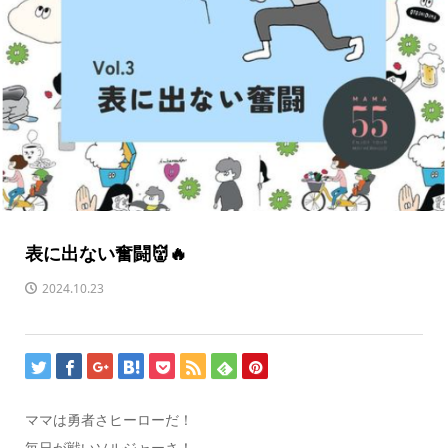
表に出ない奮闘👹🔥
2024.10.23
ママは勇者さヒーローだ！
毎日が戦いソルジャーさ！