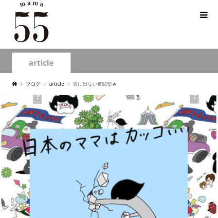
article
ブログ
article
表に出ない奮闘👹🔥