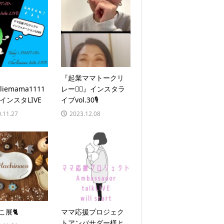
『起業ママトークリ
liemama1111
レー🏃‍♀️』インスタラ
インスタLIVE
イブvol.30🎙
.11.27
2023.12.08
ねこ展🐈
ママ応援プロジェク
トアンバサダー様と