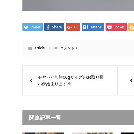
Tweet
Share
+1
Hatena
Pocket
article
コメント:
0
モヤっと煎餅60gサイズのお取り扱
R
いが始まります🎉
関連記事一覧