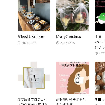
🍹food & drink🧁
MerryChristmas
本日
@char
2023.05.12
2022.12.25
による
2020
ママ応援プロジェク
🌈お買い物をすると
🐈‍⬛
ト新企画📣✨ 毎月３
もらえる🌈