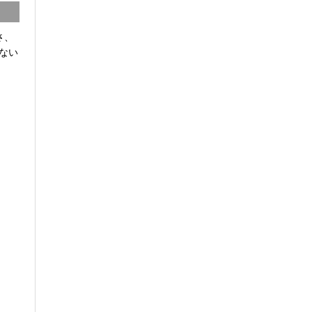
さ、
ない