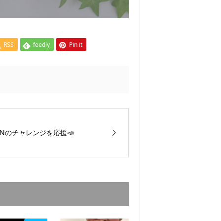
RSS
feedly
Pin it
INのチャレンジを応援📣