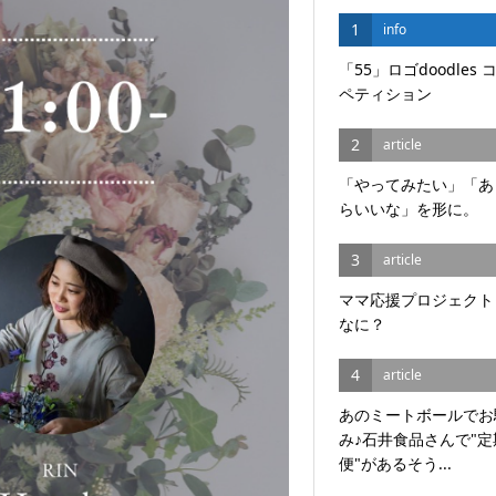
1
info
「55」ロゴdoodles 
ペティション
2
article
「やってみたい」「あ
らいいな」を形に。
3
article
ママ応援プロジェクト
なに？
4
article
あのミートボールでお
み♪石井食品さんで"定
便"があるそう...