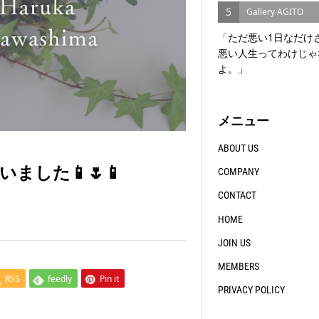
5
Gallery AGITO
「ただ悪い1日なだけ
悪い人生ってわけじゃ
よ。」
メニュー
ABOUT US
ました📱🌷📱
COMPANY
CONTACT
HOME
JOIN US
MEMBERS
RSS
feedly
Pin it
PRIVACY POLICY