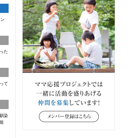
コン
った
って
馴染
期