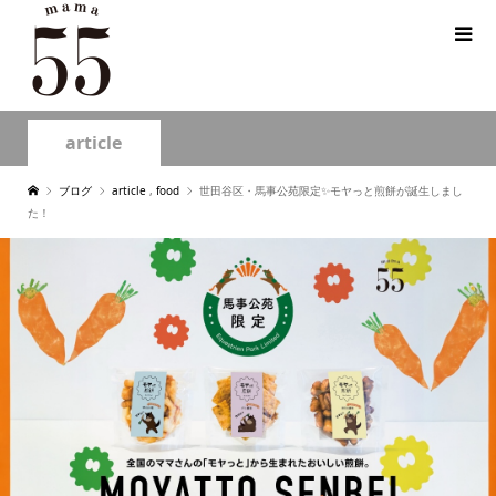
article
ブログ
article
,
food
世田谷区・馬事公苑限定✨モヤっと煎餅が誕生しまし
た！