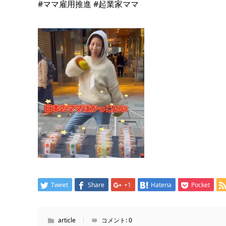
#ママ雇用推進
#起業家ママ
Tweet
Share
+1
Hatena
Pocket
article
コメント:
0