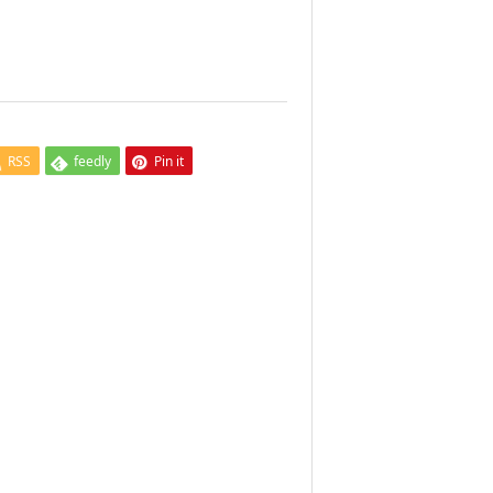
RSS
feedly
Pin it