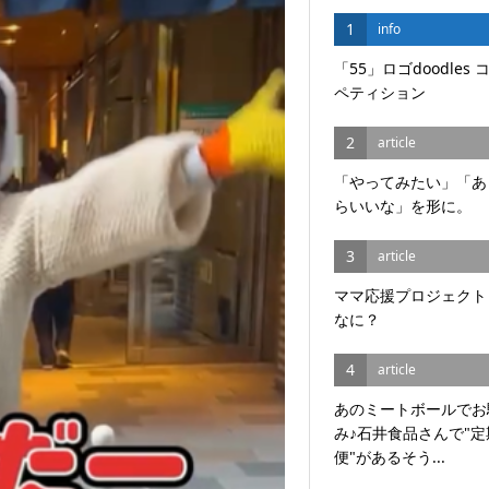
1
info
「55」ロゴdoodles 
ペティション
2
article
「やってみたい」「あ
らいいな」を形に。
3
article
ママ応援プロジェクト
なに？
4
article
あのミートボールでお
み♪石井食品さんで"定
便"があるそう...