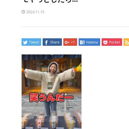
2024.11.15
Tweet
Share
+1
Hatena
Pocket