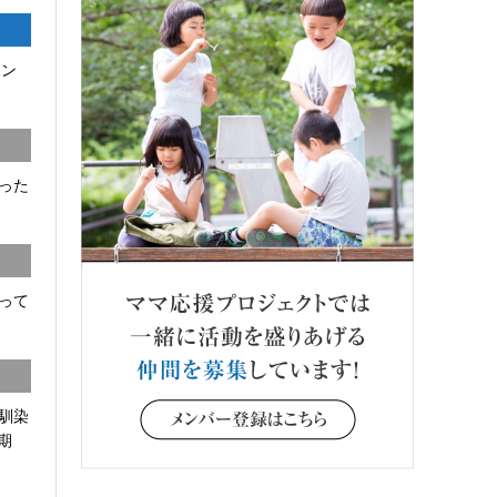
コン
った
って
馴染
期