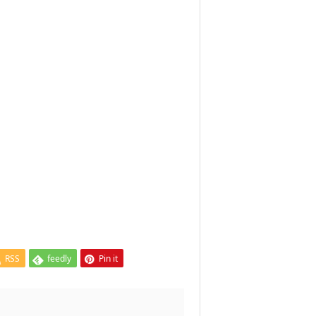
RSS
feedly
Pin it