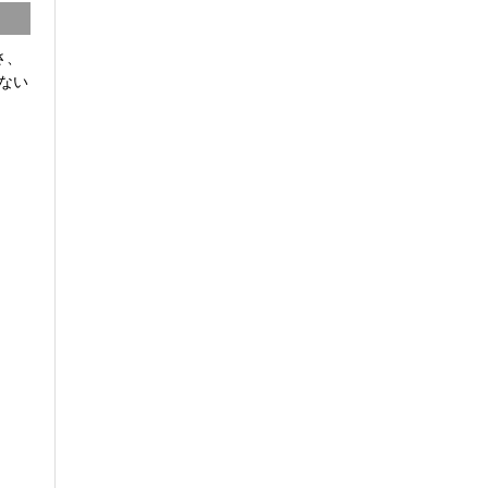
さ、
ない