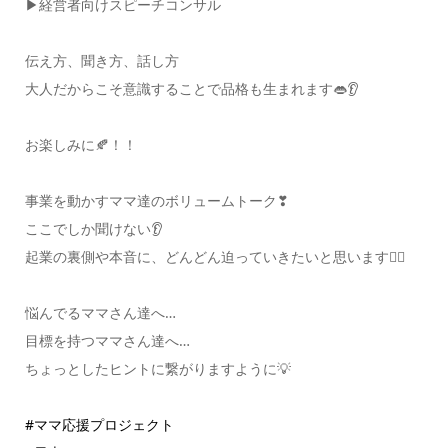
▶︎経営者向けスピーチコンサル
伝え方、聞き方、話し方
大人だからこそ意識することで品格も生まれます👄👂
お楽しみに🍂！！
事業を動かすママ達のボリュームトーク❣
ここでしか聞けない👂
起業の裏側や本音に、どんどん迫っていきたいと思います🙋‍♀️
悩んでるママさん達へ…
目標を持つママさん達へ…
ちょっとしたヒントに繋がりますように💡
#ママ応援プロジェクト