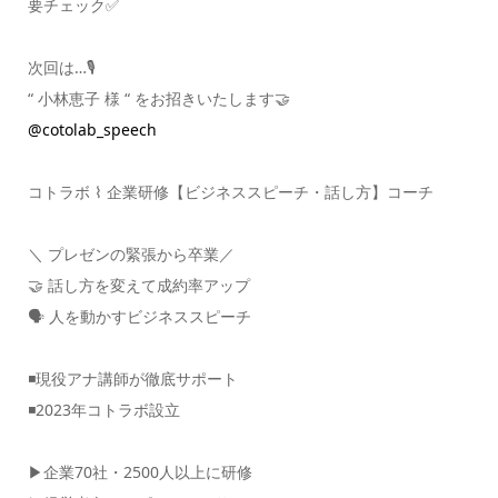
要チェック✅
次回は…🎙️
“ 小林恵子 様 “ をお招きいたします🤝
@cotolab_speech
コトラボ ⌇ 企業研修【ビジネススピーチ・話し方】コーチ
＼ プレゼンの緊張から卒業／
🤝 話し方を変えて成約率アップ
🗣️ 人を動かすビジネススピーチ
◾️現役アナ講師が徹底サポート
◾️2023年コトラボ設立
▶︎企業70社・2500人以上に研修