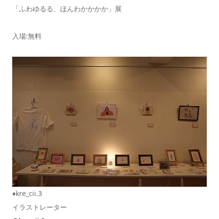
「ふわゆるる、ほんわかかかか」展
入場:無料
♦kre_cii.3
イラストレーター