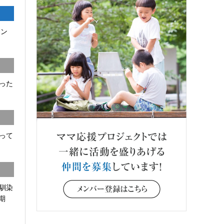
コン
った
って
馴染
期