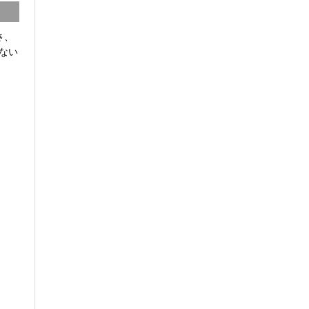
さ、
ない