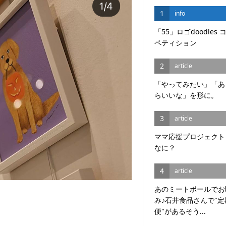
1
info
「55」ロゴdoodles 
ペティション
2
article
「やってみたい」「あ
らいいな」を形に。
3
article
ママ応援プロジェクト
なに？
4
article
あのミートボールでお
み♪石井食品さんで"定
便"があるそう...