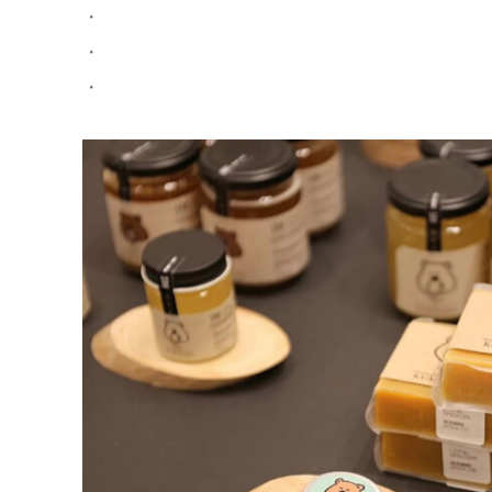
・
・
・